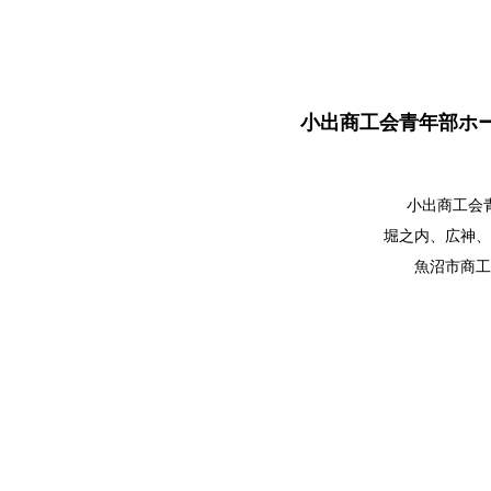
小出商工会青年部ホ
小出商工会青
堀之内、広神、
魚沼市商工